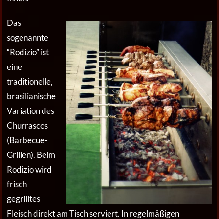
Das
sogenannte
“Rodízio” ist
eine
traditionelle,
brasilianische
Variation des
Churrascos
(Barbecue-
Grillen). Beim
Rodizio wird
frisch
gegrilltes
Fleisch direkt am Tisch serviert. In regelmäßigen