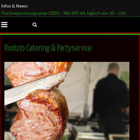
Infos & News:
Tischreservierung unter 0203 – 986 895 64, täglich von 10 – 21h
BRASILIANISCHES RODIZIO
CATERING
Rodizio Catering & Partyservice