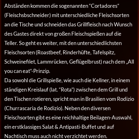
Abständen kommen die sogenannten “Cortadores”
(Fleischsbschneider) mit unterschiedliche Fleischsorten
an die Tische und schneiden das Grillfleisch nach Wunsch
des Gastes direkt von großen Fleischspießen auf die
Teller. So geht es weiter, mit den unterschiedlichsten
Fleischsorten (Roastbeef, Rinderhüfte, Tafelspitz,
Schweinefilet, Lammrücken, Geflügelbrust) nach dem „All
you can eat“-Prinzip.
Da sowohl die Grillspieße, wie auch die Kellner, in einem
ständigen Kreislauf (lat. “Rota”) zwischen dem Grill und
den Tischen rotieren, spricht man in Brasilien vom Rodizio
(Churrascaria de Rodizio). Neben den diversen
Fleischsorten gibt es eine reichhaltige Beilagen-Auswahl,
ein erstklassiges Salat & Antipasti-Buffet und auf
Nachtisch muss auch nicht verzichtet werden.