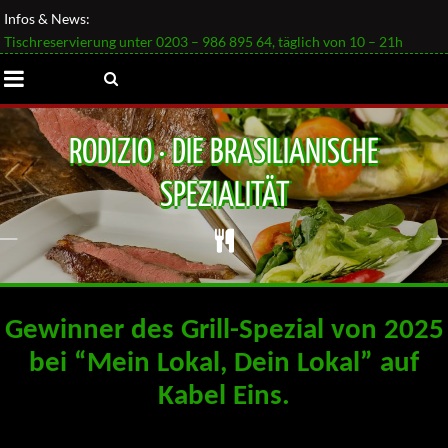
Infos & News:
Tischreservierung unter 0203 – 986 895 64, täglich von 10 – 21h
RODIZIO · DIE BRASILIANISCHE
SPEZIALITÄT
Gewinner des Grill-Spezial von 2025
bei “Mein Lokal, Dein Lokal” auf
Kabel Eins.